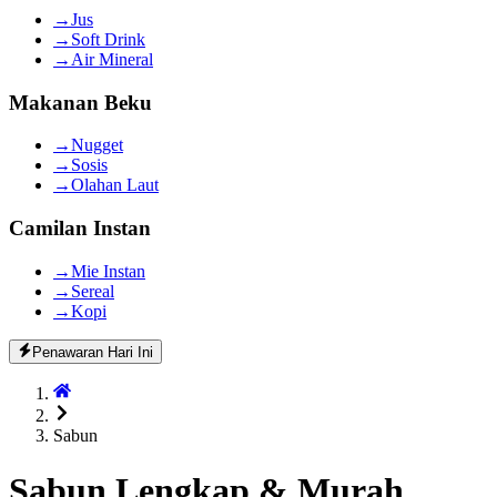
→
Jus
→
Soft Drink
→
Air Mineral
Makanan Beku
→
Nugget
→
Sosis
→
Olahan Laut
Camilan Instan
→
Mie Instan
→
Sereal
→
Kopi
Penawaran Hari Ini
Sabun
Sabun
Lengkap & Murah