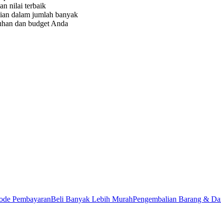
n nilai terbaik
ian dalam jumlah banyak
uhan dan budget Anda
ode Pembayaran
Beli Banyak Lebih Murah
Pengembalian Barang & Da