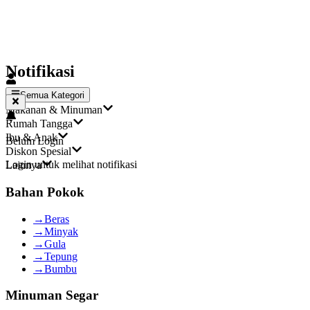
Notifikasi
Semua Kategori
Makanan & Minuman
Rumah Tangga
Ibu & Anak
Belum Login
Diskon Spesial
Login untuk melihat notifikasi
Lainnya
Bahan Pokok
→
Beras
→
Minyak
→
Gula
→
Tepung
→
Bumbu
Minuman Segar