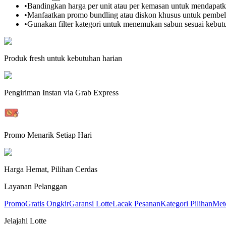
•
Bandingkan harga per unit atau per kemasan untuk mendapatka
•
Manfaatkan promo bundling atau diskon khusus untuk pembel
•
Gunakan filter kategori untuk menemukan
sabun
sesuai kebut
Produk fresh untuk kebutuhan harian
Pengiriman Instan via Grab Express
Promo Menarik Setiap Hari
Harga Hemat, Pilihan Cerdas
Layanan Pelanggan
Promo
Gratis Ongkir
Garansi Lotte
Lacak Pesanan
Kategori Pilihan
Met
Jelajahi Lotte