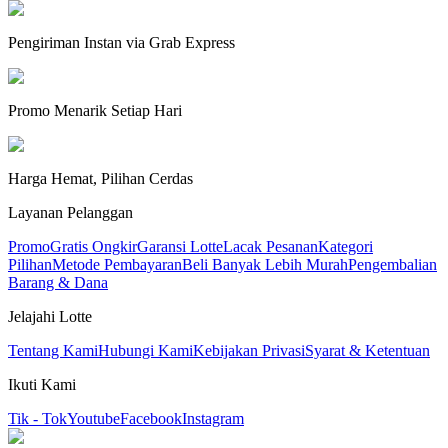
Pengiriman Instan via Grab Express
Promo Menarik Setiap Hari
Harga Hemat, Pilihan Cerdas
Layanan Pelanggan
Promo
Gratis Ongkir
Garansi Lotte
Lacak Pesanan
Kategori
Pilihan
Metode Pembayaran
Beli Banyak Lebih Murah
Pengembalian
Barang & Dana
Jelajahi Lotte
Tentang Kami
Hubungi Kami
Kebijakan Privasi
Syarat & Ketentuan
Ikuti Kami
Tik - Tok
Youtube
Facebook
Instagram