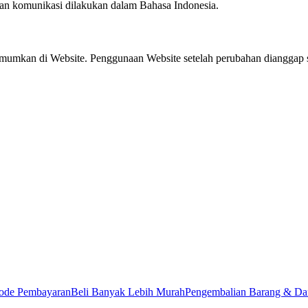
dan komunikasi dilakukan dalam Bahasa Indonesia.
mumkan di Website. Penggunaan Website setelah perubahan dianggap s
ode Pembayaran
Beli Banyak Lebih Murah
Pengembalian Barang & Da