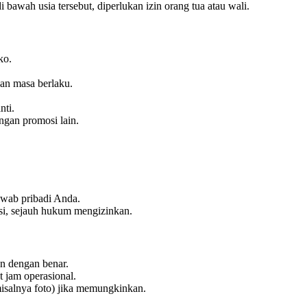
 bawah usia tersebut, diperlukan izin orang tua atau wali.
ko.
dan masa berlaku.
nti.
ngan promosi lain.
awab pribadi Anda.
asi, sejauh hukum mengizinkan.
n dengan benar.
t jam operasional.
misalnya foto) jika memungkinkan.